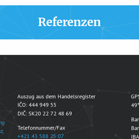
Referenzen
Auszug aus dem Handelsregister
GP
IČO: 444 949 55
49°
DIČ: SK20 22 72 48 69
Ba
ng
Telefonnummer/Fax
Ban
t,
+421 43 588 25 07
IB