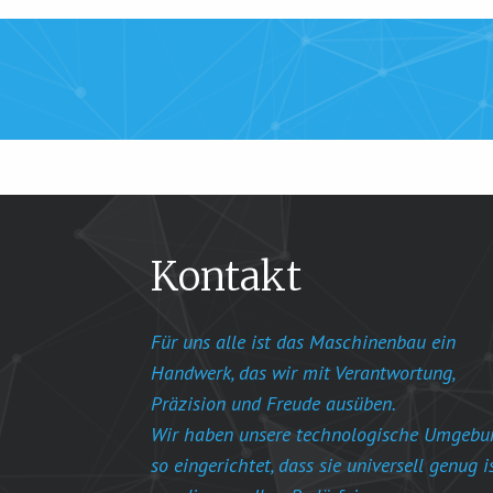
Kontakt
Für uns alle ist das Maschinenbau ein
Handwerk, das wir mit Verantwortung,
Präzision und Freude ausüben.
Wir haben unsere technologische Umgebu
so eingerichtet, dass sie universell genug is