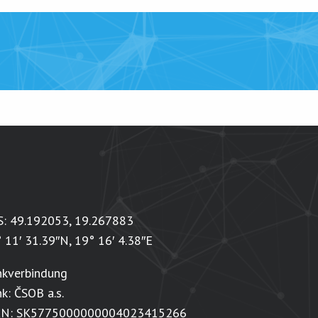
S: 49.192053, 19.267883
 11′ 31.39″N, 19° 16′ 4.38″E
nkverbindung
k: ČSOB a.s.
AN: SK5775000000004023415266